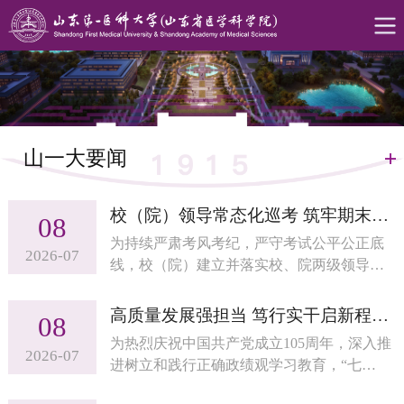
山一大要闻
校（院）领导常态化巡考 筑牢期末考试公平安全防线
08
为持续严肃考风考纪，严守考试公平公正底
2026-07
线，校（院）建立并落实校、院两级领导常
态化巡考机制，校（院）领导班子成员均参
与巡考督导工作。
高质量发展强担当 笃行实干启新程——校（院）各级党组织开展树立和践行正确政绩观学习教育专题党课活动
08
为热烈庆祝中国共产党成立105周年，深入推
2026-07
进树立和践行正确政绩观学习教育，“七
一”期间，校（院）精心部署开展“党课开讲