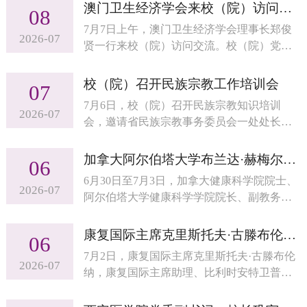
啦”专题党课系列活动。
澳门卫生经济学会来校（院）访问交流
08
7月7日上午，澳门卫生经济学会理事长郑俊
2026-07
贤一行来校（院）访问交流。校（院）党委
副书记王宇轩出席活动。
校（院）召开民族宗教工作培训会
07
7月6日，校（院）召开民族宗教知识培训
2026-07
会，邀请省民族宗教事务委员会一处处长江
国强作专题辅导报告。校（院）党委委员、
副校（院）长贾海宁参加。江国强立足实
加拿大阿尔伯塔大学布兰达·赫梅尔加恩院长一行访问校（院）
06
际，紧扣当前民族宗教工作重点任务，从民
6月30日至7月3日，加拿大健康科学院院士、
族宗教知识基本常识，新时代党的民族宗教
2026-07
阿尔伯塔大学健康科学学院院长、副教务长
工作理论和方针政策，当前民族宗教工作的
兼医学与牙科学院院长布兰达·赫梅尔加恩，
形势及高校民族宗教工作重点任务等方面进
加拿大健康科学院院士、阿尔伯塔大学医学
康复国际主席克里斯托夫·古滕布伦纳一行访问校（院）
行了政策解读。此次培训既有理论高度，又
06
与牙科学院教授李新民
有基层实践深度，进一步提升了校（院）宗
7月2日，康复国际主席克里斯托夫·古滕布伦
2026-07
教工作规范化、法治化...
纳，康复国际主席助理、比利时安特卫普大
学医学院中国中心主任曾甦访问校（院）。
中国科学院院士、校（院）长陆林会见客