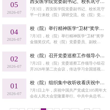
西安医学院党委副书记、校长巩守平一行来校（院）调研交流
05
人。
7月3日，西安医学院党委副书记、校长巩守
2026-07
平一行来校（院）调研交流。校（院）党委
书记刘思金会见了巩守平一行，党委副书记
王宇轩主持座谈会。
校（院）举行精神医学“卫材”奖学金颁奖仪式
04
7月3日，校（院）举行精神医学“卫材”奖学
2026-07
金颁奖仪式。校（院）党委委员、副校
（院）长贾海宁出席活动。
校（院）召开党委巡察工作领导小组会议
02
7月2日，校（院）党委巡察工作领导小组召
2026-07
开2026年第二次会议，传达学习全国巡视工
作会议、全省巡视巡察工作会议精神，研究
审议巡察工作制度，听取机动巡察、第七轮
校（院）组织集中收听收看庆祝中国共产党成立105周年大会实况
01
巡察整改评估和第八轮巡察工作情况的汇报
7月1日上午，庆祝中国共产党成立105周年大
2026-07
会在人民大会堂隆重举行。中共中央总书
记、国家主席、中央军委主席习近平向“七一
勋章”获得者颁授勋章并发表重要讲话。校