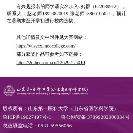
有兴趣报名的同学请实名加入QQ群（622039912），
联系人：赵老师18953820019 张老师18866105021，预计
在暑期末至开学初进行校内选拔。
其他详情及文中附件见大赛网站：
https://wlsycx.moocollege.com/
部分获奖作品可参考如下链接：
https://2d.hep.com.cn/1262921/5010
版权所有：山东第一医科大学（山东省医学科学院）
鲁ICP备19027497号-1
鲁公网安备 37099202000084号
总值班室电话：0531-59556066