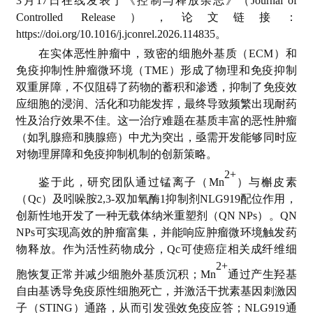
3月17日在线发表于《控制与释放杂志》（Journal of
Controlled Release），论文链接：
https://doi.org/10.1016/j.jconrel.2026.114835。
在实体恶性肿瘤中，致密的细胞外基质（ECM）和
免疫抑制性肿瘤微环境（TME）形成了物理和免疫抑制
双重屏障，不仅阻碍了药物的蓄积和渗透，抑制了免疫效
应细胞的浸润、活化和功能发挥，最终导致频繁出现耐药
性及治疗效果不佳。这一治疗难题在基质丰富的恶性肿瘤
（如乳腺癌和胰腺癌）中尤为突出，亟需开发能够同时应
对物理屏障和免疫抑制机制的创新策略。
2+
鉴于此，研究团队通过锰离子（Mn
）与槲皮素
（Qc）及吲哚胺2,3-双加氧酶1抑制剂NLG919配位作用，
创新性地开发了一种无载体纳米重塑剂（QN NPs）。QN
NPs可实现高效的肿瘤富集，并能响应肿瘤微环境触发药
物释放。作为活性药物成分，Qc可使癌症相关成纤维细
2+
胞恢复正常并减少细胞外基质沉积；Mn
通过产生羟基
自由基诱导免疫原性细胞死亡，并激活干扰素基因刺激因
子（STING）通路，从而引发强效免疫应答；NLG919通