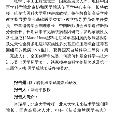
张学，中国工程院院士，国家高层次人才。现任中国
医学科学院北京协和医学院遗传医学中心主任、长聘教
授，哈尔滨医科大学星联讲席教授。兼任教育部高等学校
教学指导委员会基础医学类专业教学指导委员会主任委
员，中国遗传学会副理事长，中国医师协会医学遗传医师
分会会长。长期从事罕见病致病基因研究，发现家族性反
常性痤疮和Marie Unna型稀毛症等单基因病的致病基因以
及先天性全身多毛症和家族性多发基底细胞癌综合征等基
因组病的致病DNA重排。获得国家自然科学二等奖（第
一完成人）、全国创新争先奖、何梁何利基金科学与技术
进步奖（医学药学奖）、谈家桢生命科学创新奖以及第十
三届华人榜·医学成就奖等多项奖励。
报告题目2：
转化医学赋能新药研发
报告人：
肖瑞平教授
报告人简介：
肖瑞平，北京大学教授，北京大学未来技术学院创院
院长，国家高层次人才。担任《新英格兰医学杂志》