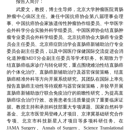
报告人简介：
武爱文，教授，博士生导师，北京大学肿瘤医院胃肠
肿瘤中心病区主任。兼任中国抗癌协会第八届理事会理
事、中国抗癌协会家族遗传性肿瘤协作组委员、中华医学
会外科学分会实验外科学组委员、中国医师协会结直肠肿
瘤专业委员会外科学组委员、北京抗癌协会大肠癌专业委
员会主任委员、北京癌症防治学会直肠癌新辅助治疗专业
委员会副主任委员，以及中国医疗保健国际交流促进会消
化道肿瘤MDT分会副主任委员等学术职务。长期致力于
结直肠癌临床诊疗与转化研究，重点围绕难治性结直肠癌
的个体化治疗、直肠癌新辅助治疗及器官保留策略、结直
肠癌精准外科等方向开展系统研究。其团队在国际上率先
报告直肠癌主动性等待观察与器官保留策略，并较早开展
直肠癌新辅助放疗联合免疫治疗的前瞻性研究，为提高直
肠癌综合治疗疗效、改善患者生活质量提供了重要临床证
据。教授主持和承担科技部重大专项课题、国家自然科学
基金、北京市医管局登峰人才项目、京津冀基础研究合作
专项、北京市科技新星人才项目等多项科研任务。在
JAMA Surgery、Annals of Surgery、Science Translational