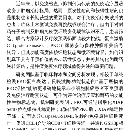
近年来，以免疫检查点抑制剂为代表的免疫治疗显著
改变了肿瘤治疗格局。然而，原发性耐药和获得性耐药仍
是限制患者长期获益的重要因素。对于免疫治疗失败后的
患者，临床上常尝试免疫再挑战或联合治疗，但由于对耐
药分子机制及肿瘤免疫微环境变化规律认识不足，患者筛
选、联合方案设计及疗效预测仍面临较大挑战。蛋白激酶
C（protein kinase C，PKC）家族参与多种肿瘤相关信号
转导，但其功能高度依赖细胞状态和微环境背景。如何识
别真正具有干预价值的PKC活性状态，并将其转化为耐药
逆转策略，是肿瘤免疫治疗领域值得关注的重要问题。
研究团队基于临床样本和空间分析发现，相较于单纯
检测PKC蛋白表达，反映激酶功能状态的“基于底物的
PKC活性”能够更准确地提示非小细胞肺癌患者不良预后
及免疫治疗耐受状态，可作为评估治疗反应和耐药的功能
性生物标志物。机制研究表明，PKC可通过磷酸化XIAP
Ser87位点维持其稳定性；靶向阻断PKC后，XIAP稳定性
下降，进而诱导Caspase/GSDME依赖的免疫原性细胞死
亡，促进CCL4介导的CD8+ T细胞浸润，并通过GSK3β相