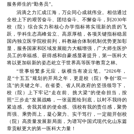
服务师生的“勤务员”。
涓滴之力汇成江海，万众同心成就伟业。相信通过
全校上下的艰苦奋斗、团结奋斗、不懈奋斗，到2030年
校（院）综合实力和核心办学指标将实现新的质的飞
跃，学科生态高峰耸立、高原厚植，各项关键指标稳居
国内独立医学院校前列，科教融合体制机制优势更加彰
显，服务国家和区域发展能力大幅增强，广大师生医护
员工的幸福感、获得感和自豪感显著提升，第一医科大
将以更加崭新的姿态屹立于世界高等医学教育之林。
“世事纷繁多元应，纵横当有凌云笔。”2026年，
是“十五五”规划的开局之年，更是校（院）争创“双一
流”的关键之年。在省委、省人民政府的坚强领导下，
校（院）上下牢记“走在前、挑大梁”的使命担当，按
照“三步走”发展战略，一张蓝图绘到底，以时不我待的
紧迫感、舍我其谁的使命感、强校有我的责任感，聚势
而强、乘势而上，凝心聚力、实干笃行，一定能开创校
（院）高质量发展新局面，为谱写中国式现代化山东篇
章贡献更大的第一医科大力量！