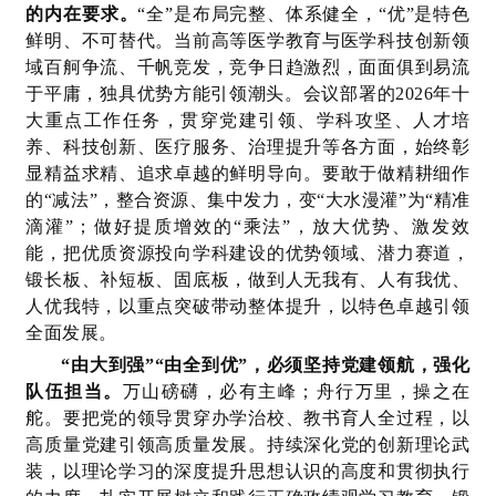
的内在要求。
“全”是布局完整、体系健全，“优”是特色
鲜明、不可替代。当前高等医学教育与医学科技创新领
域百舸争流、千帆竞发，竞争日趋激烈，面面俱到易流
于平庸，独具优势方能引领潮头。会议部署的2026年十
大重点工作任务，贯穿党建引领、学科攻坚、人才培
养、科技创新、医疗服务、治理提升等各方面，始终彰
显精益求精、追求卓越的鲜明导向。要敢于做精耕细作
的“减法”，整合资源、集中发力，变“大水漫灌”为“精准
滴灌”；做好提质增效的“乘法”，放大优势、激发效
能，把优质资源投向学科建设的优势领域、潜力赛道，
锻长板、补短板、固底板，做到人无我有、人有我优、
人优我特，以重点突破带动整体提升，以特色卓越引领
全面发展。
“由大到强”“由全到优”，必须坚持党建领航，强化
队伍担当。
万山磅礴，必有主峰；舟行万里，操之在
舵。要把党的领导贯穿办学治校、教书育人全过程，以
高质量党建引领高质量发展。持续深化党的创新理论武
装，以理论学习的深度提升思想认识的高度和贯彻执行