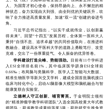
人、为国育才初心使命，保持昂扬向上、永不懈怠的精
神状态，奋力实现由大到强、由全到优的关键跃升，吹
响了全力推进高质量发展、加速“双一流”创建的奋进号
角。
习近平总书记指出，“以实干成就伟业，以创新赢
得未来”。回望“十四五”发展历程，全体第一医科大人
秉持“自强不息、追求卓越”的共同价值取向，在推进科
教融合、建设高水平医科大学的道路上勇毅笃行、攻坚
克难，交出了一份厚重提气、令人振奋的优异答卷。
学科建设打造尖峰、势能强劲。
目前有11个学科进
入ESI全球排名前1%，其中临床医学跻身ESI全球前
0.66‰；布局脑与类脑科学、医学人工智能与大数据、
精准生物医学等新兴交叉学科，建成全国首批脑机接口
临床与转化中心，启动AI脑影像大模型和脑机融合与智
能康复联合实验室。
立德树人守正创新、哺育菁英。
于金明院士领衔
的“精准肿瘤学教学科研团队”入选全国高校黄大年式教
师团队；获省教学成果特等奖3项；获批研究生推免资