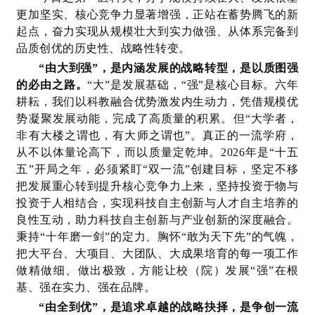
更加坚实、核心竞争力显著增强，正站在蓄势腾飞的新
起点，奋力实现从规模壮大到实力做强、从体系完备到
品质创优的历史性、战略性转变。
“由大到强”，是内涵发展的战略转型，是以质图强
的必由之路。
“大”是发展基础，“强”是核心目标。六年
耕耘，我们以科教融合优势激发内生动力，凭借规模优
势凝聚发展动能，完成了高质量的积累。但“大学者，
非有大楼之谓也，有大师之谓也”。真正的一流学府，
从不以体量论高下，而以质量定乾坤。2026年是“十五
五”开局之年，必须紧盯“双一流”创建目标，坚定不移
把发展重心转到提升核心竞争力上来，坚持投资于物与
投资于人相结合，实现科技自主创新与人才自主培养的
良性互动，助力科技自主创新与产业创新的深度融合。
秉持“十年磨一剑”的定力、胸怀“敢为天下先”的气魄，
把大平台、大项目、大团队、大成果培育的每一项工作
做精做细、做出极致，方能让校（院）发展“强”在根
基、强在实力、强在品牌。
“由全到优”，是追求卓越的战略抉择，是争创一流