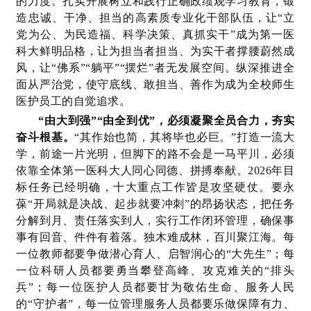
的力度。扎实开展树立和践行正确政绩观学习教育，锻
造忠诚、干净、担当的高素质专业化干部队伍，让“立
党为公、为民造福、科学决策、真抓实干”成为第一医
科大鲜明品格，让为担当者担当、为实干者撑腰蔚然成
风，让“佛系”“躺平”“摆烂”者无发展空间。纵深推进全
面从严治党，使守底线、敢担当、善作为成为全校师生
医护员工的自觉追求。
“由大到强”“由全到优”，必须凝聚全员合力，夯实
奋斗根基。
“其作始也简，其将毕也必巨。”打造一流大
学，前途一片光明，但脚下的路不会是一马平川，必须
依靠全体第一医科大人同心同德、拼搏奉献。2026年目
标任务已经明确，十大重点工作皆是攻坚硬仗。要永
葆“开局就是决战、起步就要冲刺”的昂扬状态，把任务
分解到月、责任落实到人，实行工作闭环管理，确保事
事有回音、件件有着落。独木难成林，百川聚江海。每
一位教师都要争做潜心育人、启智润心的“大先生”；每
一位科研人员都要勇当攀登高峰、攻克难关的“排头
兵”；每一位医护人员都要甘为敬佑生命、服务人民
的“守护者”，每一位管理服务人员都要乐做保障有力、