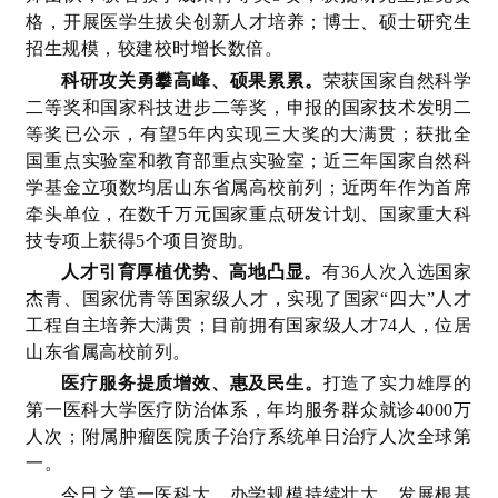
格，开展医学生拔尖创新人才培养；博士、硕士研究生
招生规模，较建校时增长数倍。
科研攻关勇攀高峰、硕果累累。
荣获国家自然科学
二等奖和国家科技进步二等奖，申报的国家技术发明二
等奖已公示，有望5年内实现三大奖的大满贯；获批全
国重点实验室和教育部重点实验室；近三年国家自然科
学基金立项数均居山东省属高校前列；近两年作为首席
牵头单位，在数千万元国家重点研发计划、国家重大科
技专项上获得5个项目资助。
人才引育厚植优势、高地凸显。
有36人次入选国家
杰青、国家优青等国家级人才，实现了国家“四大”人才
工程自主培养大满贯；目前拥有国家级人才74人，位居
山东省属高校前列。
医疗服务提质增效、惠及民生。
打造了实力雄厚的
第一医科大学医疗防治体系，年均服务群众就诊4000万
人次；附属肿瘤医院质子治疗系统单日治疗人次全球第
一。
今日之第一医科大，办学规模持续壮大、发展根基