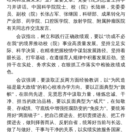
习并讲话。中国科学院院士、校（院）长陆林，党委委
员、副校（院）长张占军、张继国，科研部、成果转化与
产业部、药学院、口腔医学院、放射学院、附属肿瘤医院
有关同志作交流发言。
会议指出，树立和践行正确政绩观，要以“功成不必
在我”的境界推动校（院）事业高质量发展。坚持立足实
际、科学决策，在精准把握校情中谋划发展路径。坚持着
眼长远、打牢基础，在遵循育人规律中积蓄发展后劲。坚
持干在实处、务求实效，在狠抓工作落实中检验政绩成
色。
会议强调，要汲取正反两方面经验教训，以“为民造
福是最大政绩”的初心校准办学方向。要以正面典型为“旗
帜”，在崇尚先进、见贤思齐中汲取力量，锤炼忠诚、干
净、担当的政治品格。要以反面典型为“戒尺”，在知敬
畏、存戒惧、守底线中增强拒腐防变的“免疫力”。要统筹
用好“两面镜子”，把自己摆进去、把职责摆进去、把工作
摆进去，做到择善而从、反躬自省，统筹好当前与长远、
做了与做好、干事与干净的关系，以实绩实效服务国家、