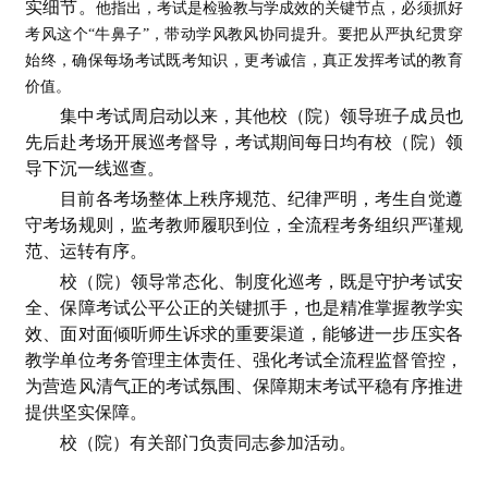
实细节。
他指出，考试是检验教与学成效的关键节点，必须抓好
考风这个“牛鼻子”，带动学风教风协同提升。要把从严执纪贯穿
始终，确保每场考试既考知识，更考诚信，真正发挥考试的教育
价值。
集中考试周启动以来，其他校（院）领导班子成员也
先后赴考场开展巡考督导，考试期间每日均有校（院）领
导下沉一线巡查。
目前各考场整体上秩序规范、纪律严明，考生自觉遵
守考场规则，监考教师履职到位，全流程考务组织严谨规
范、运转有序。
校（院）领导常态化、制度化巡考，既是守护考试安
全、保障考试公平公正的关键抓手，也是精准掌握教学实
效、面对面倾听师生诉求的重要渠道，能够进一步压实各
教学单位考务管理主体责任、强化考试全流程监督管控，
为营造风清气正的考试氛围、保障期末考试平稳有序推进
提供坚实保障。
校（院）有关部门负责同志参加活动。