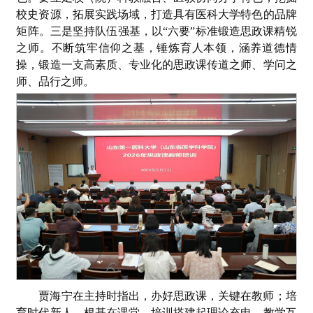
校史资源，拓展实践场域，打造具有医科大学特色的品牌
矩阵。三是坚持队伍强基，以“六要”标准锻造思政课精锐
之师。不断筑牢信仰之基，锤炼育人本领，涵养道德情
操，锻造一支高素质、专业化的思政课传道之师、学问之
师、品行之师。
贾海宁在主持时指出，办好思政课，关键在教师；培
育时代新人，根基在课堂。培训搭建起理论充电、教学互