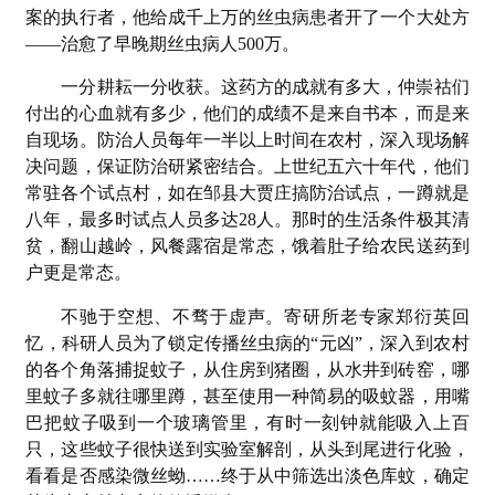
案的执行者，他给成千上万的丝虫病患者开了一个大处方
——治愈了早晚期丝虫病人500万。
一分耕耘一分收获。这药方的成就有多大，仲崇祜们
付出的心血就有多少，他们的成绩不是来自书本，而是来
自现场。防治人员每年一半以上时间在农村，深入现场解
决问题，保证防治研紧密结合。上世纪五六十年代，他们
常驻各个试点村，如在邹县大贾庄搞防治试点，一蹲就是
八年，最多时试点人员多达28人。那时的生活条件极其清
贫，翻山越岭，风餐露宿是常态，饿着肚子给农民送药到
户更是常态。
不驰于空想、不骛于虚声。寄研所老专家郑衍英回
忆，科研人员为了锁定传播丝虫病的“元凶”，深入到农村
的各个角落捕捉蚊子，从住房到猪圈，从水井到砖窑，哪
里蚊子多就往哪里蹲，甚至使用一种简易的吸蚊器，用嘴
巴把蚊子吸到一个玻璃管里，有时一刻钟就能吸入上百
只，这些蚊子很快送到实验室解剖，从头到尾进行化验，
看看是否感染微丝蚴……终于从中筛选出淡色库蚊，确定