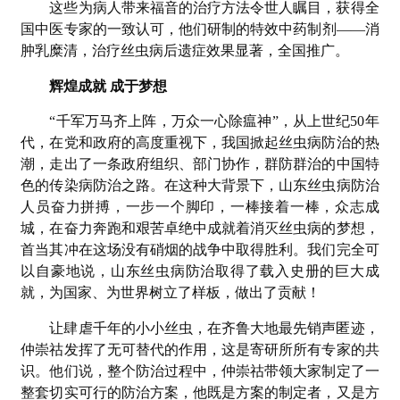
这些为病人带来福音的治疗方法令世人瞩目，获得全
国中医专家的一致认可，他们研制的特效中药制剂——消
肿乳糜清，治疗丝虫病后遗症效果显著，全国推广。
辉煌成就 成于梦想
“千军万马齐上阵，万众一心除瘟神”，从上世纪50年
代，在党和政府的高度重视下，我国掀起丝虫病防治的热
潮，走出了一条政府组织、部门协作，群防群治的中国特
色的传染病防治之路。在这种大背景下，山东丝虫病防治
人员奋力拼搏，一步一个脚印，一棒接着一棒，众志成
城，在奋力奔跑和艰苦卓绝中成就着消灭丝虫病的梦想，
首当其冲在这场没有硝烟的战争中取得胜利。我们完全可
以自豪地说，山东丝虫病防治取得了载入史册的巨大成
就，为国家、为世界树立了样板，做出了贡献！
让肆虐千年的小小丝虫，在齐鲁大地最先销声匿迹，
仲崇祜发挥了无可替代的作用，这是寄研所所有专家的共
识。他们说，整个防治过程中，仲崇祜带领大家制定了一
整套切实可行的防治方案，他既是方案的制定者，又是方