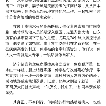
长，华东军政委员会卫生部黑热病防治总所副所长，山东
省卫生厅技正。妻子虽是美丽贤淑的江南姑娘，又从日本
留学归来，但也毫无怨言地支持他的工作。一起扎根当时
十分贫穷落后的鲁西南农村，
救民于疫病水火的高尚医德，催促着仲崇祜与时间赛
跑，他带领防治人员长期深入疫区，走遍齐鲁大地，山东
所有的县市都留下了他的足迹，尤其是74个丝虫病流行县
市，他更是了如指掌。由于常年吃住都在老百姓家，在一
些疾病高发的村庄，仲崇祜的名字妇孺皆知，他们说，仲
大夫一看就是大专家，一说话就像自家人。
济宁邹县的丝虫病重症患者郑成富，象皮腿严重，如
水缸一样粗，腿上结痂疼痛，仲崇祜每次都耐心诊疗，常
常直接用手一块一块抠结痂，那种对病人发自内心的爱，
感动地郑成富热泪盈眶。以后，他每次到济宁就诊，一进
寄研所大门就大声喊：“仲所长，我来了。”如同串亲戚般
亲热。
其身正，不令则行。仲崇祜的行动感动着病人，也感