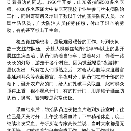
染着身边的同志。1956年开始，山东省抽调500多名医
师、4000多名应届大中专医药院校毕业生参与丝虫病防治
工作，同时寄研所又培训了数以千计的基层防疫人员、农
民丝防队员，广大防治人员任劳任怨，付出了艰辛的劳
动，有的甚至献出了生命。
检查微丝蚴患者，是最难最艰苦的工作。每到夜间，
数十支丝防队伍，分赴人群微丝蚴阳性率5%以上的县开
展丝虫病查治，队员们骑着自行车，提着马灯，伴着一路
长长的灯影，游走于各个村庄。因为微丝蚴是“夜游神”，
昼伏夜出，只有在人们睡熟之后，才会从心脏等深度器官
蔓延到耳朵等表面器官。半夜时分，队员们在村干部的带
领下，砸开农户家的门，给人们扎破耳朵取血，此时群众
睡得正香，很不愿意开门，有的打开门，用尿罐子砸丝防
队员，挨骂、被狗咬是家常便饭。
采血结束后，防治队员连夜把血片送到实验室时，往
往已是天亮时分，上午接着看血片，下午稍稍休息，晚上
继续出发采血。寄研所老专家高长兰说，当时大家都是无
怨无悔，时时想着如何去完成工作，如何把工作做好。