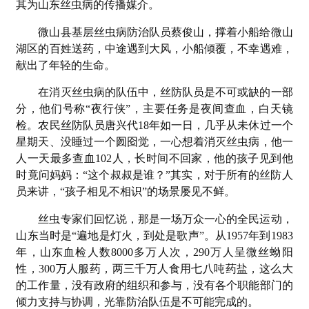
其为山东丝虫病的传播媒介。
微山县基层丝虫病防治队员蔡俊山，撑着小船给微山
湖区的百姓送药，中途遇到大风，小船倾覆，不幸遇难，
献出了年轻的生命。
在消灭丝虫病的队伍中，丝防队员是不可或缺的一部
分，他们号称“夜行侠”，主要任务是夜间查血，白天镜
检。农民丝防队员唐兴代18年如一日，几乎从未休过一个
星期天、没睡过一个囫囵觉，一心想着消灭丝虫病，他一
人一天最多查血102人，长时间不回家，他的孩子见到他
时竟问妈妈：“这个叔叔是谁？”其实，对于所有的丝防人
员来讲，“孩子相见不相识”的场景屡见不鲜。
丝虫专家们回忆说，那是一场万众一心的全民运动，
山东当时是“遍地是灯火，到处是歌声”。从19
57年到1983
年，山东血检人数8000多万人次，290万人呈微丝蚴阳
性，300万人服药，两三千万人食用七八吨药盐，这么大
的工作量，没有政府的组织和参与，没有各个职能部门的
倾力支持与协调，光靠防治队伍是不可能完成的。