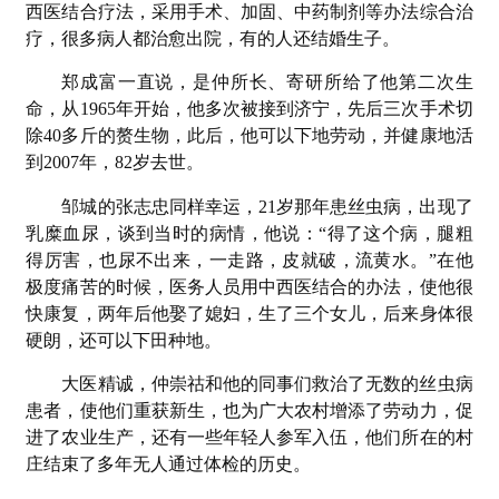
西医结合疗法，采用手术、加固、中药制剂等办法综合治
疗，很多病人都治愈出院，有的人还结婚生子。
郑成富一直说，是仲所长、寄研所给了他第二次生
命，从1965年开始，他多次被接到济宁，先后三次手术切
除40多斤的赘生物，此后，他可以下地劳动，并健康地活
到2007年，82岁去世。
邹城的张志忠同样幸运，21岁那年患丝虫病，出现了
乳糜血尿，谈到当时的病情，他说：“得了这个病，腿粗
得厉害，也尿不出来，一走路，皮就破，流黄水。”在他
极度痛苦的时候，医务人员用中西医结合的办法，使他很
快康复，两年后他娶了媳妇，生了三个女儿，后来身体很
硬朗，还可以下田种地。
大医精诚，仲崇祜和他的同事们救治了无数的丝虫病
患者，使他们重获新生，也为广大农村增添了劳动力，促
进了农业生产，还有一些年轻人参军入伍，他们所在的村
庄结束了多年无人通过体检的历史。