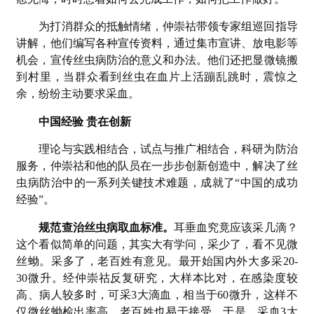
为打消群众的抵触情绪，仲崇祜带领专家组巡回指导
讲解，他们编写各种宣传资料，通过集市宣讲、放电影等
机会，宣传丝虫病防治的意义和办法。他们还把显微镜搬
到村里，当群众看到丝虫在血片上活蹦乱跳时，震惊之
余，纷纷主动要求采血。
中国经验 贵在创新
理论与实践相结合，试点与推广相结合，科研为防治
服务，仲崇祜和他的队员在一步步创新创造中，解决了丝
虫病防治中的一系列关键技术难题，成就了“中国的成功
经验”。
规范查治丝虫病取血标准。
耳垂血究竟应该采几滴？
这个看似简单的问题，其实大有学问，采少了，看不见微
丝蚴。采多了，老百姓有意见。最开始国内外大多采20-
30微升。经仲崇祜反复研究，大样本比对，在感染度较
高、病人较多时，可采3大滴血，相当于60微升，这样不
仅微丝蚴检出率高，老百姓也易于接受。于是，采血3大