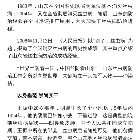
1983年，山东在全国率先以省为单位基本消灭丝虫
病；2004年，又在全省彻底消灭丝虫病。随后，山东的防
治经验在全国迅速推广应用，大大加快了丝虫病防治进
程。
2008年11月13日，《人民日报》以“别了，丝虫病”为
题，报道了全国消灭丝虫病的历史性成绩，其中重点介绍
了山东省丝虫病防治的成功经验。
“世界丝防看中国，中国丝防看山东”，山东丝虫病防
治工作之所以享誉世界，关键就在于其领军人物——仲崇
祜。
以身垂范 崇尚实干
王振中20岁那年，阴囊里长了个小疙瘩，5年后的
1954年，他的阴囊已肿如小瓮，下垂过膝，这是典型的晚
期丝虫病症状——阴囊象皮肿。中华人民共和国成立初
期，王振中所在的邹县，丝虫病患者随处可见，他们贫病
交加，苦不堪言。经调查，整个山东地区丝虫病患者高达