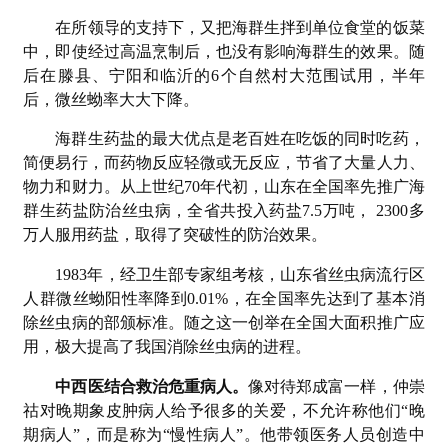
在所领导的支持下，又把海群生拌到单位食堂的饭菜
中，即使经过高温烹制后，也没有影响海群生的效果。随
后在滕县、宁阳和临沂的6个自然村大范围试用，半年
后，微丝蚴率大大下降。
海群生药盐的最大优点是老百姓在吃饭的同时吃药，
简便易行，而药物反应轻微或无反应，节省了大量人力、
物力和财力。从上世纪70年代初，山东在全国率先推广海
群生药盐防治丝虫病，全省共投入药盐7.5万吨， 2300多
万人服用药盐，取得了突破性的防治效果。
1983年，经卫生部专家组考核，山东省丝虫病流行区
人群微丝蚴阳性率降到0.01%，在全国率先达到了基本消
除丝虫病的部颁标准。随之这一创举在全国大面积推广应
用，极大提高了我国消除丝虫病的进程。
中西医结合救治危重病人。
像对待郑成富一样，仲崇
祜对晚期象皮肿病人给予很多的关爱，不允许称他们“晚
期病人”，而是称为“慢性病人”。他带领医务人员创造中