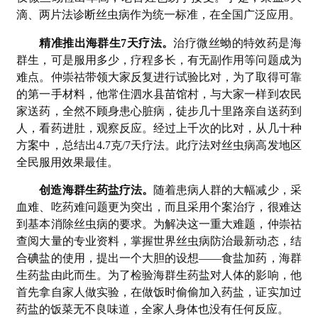
滴、两片法诊断丝虫病作为统一标准，在全国广泛应用。
精准推出海群生7天疗法。
治疗微丝蚴的特效药是海
群生，可是服用多少，疗程多长，有无副作用等问题成为
难点。仲崇祜带领大家反复进行试验比对，为了取得可靠
的第一手材料，他常住泗水县苗馆村，与大家一样到农民
家送药，全然不顾身患心脏病，徒步几十里路亲自送药到
人，看药进肚，观察反应。经过上千次的比对，从几十种
方案中，总结出4.7克/7天疗法。此疗法对丝虫病高发地区
全民服用效果最佳。
创造海群生药盐疗法。
随着患病人群的大幅减少，采
血难、吃药难问题更为突出，而且采用个案治疗，很难达
到基本消除丝虫病的要求。为解决这一重大难题，仲崇祜
查阅大量的专业资料，掌握世界丝虫病防治最新动态，结
合碘盐的使用，提出一个大胆的设想——食盐加药，海群
生药盐由此而生。为了检验海群生药盐对人体的影响，他
首先拿自家人做实验，在做饭时偷偷加入药盐，证实加过
药盐的饭菜无不良味道，全家人身体也没有任何反应。