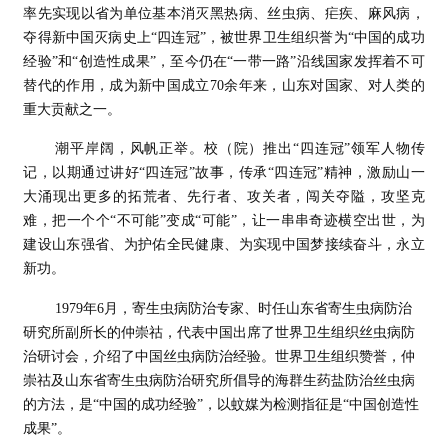
率先实现以省为单位基本消灭黑热病、丝虫病、疟疾、麻风病，
夺得新中国灭病史上“四连冠”，被世界卫生组织誉为“中国的成功
经验”和“创造性成果”，至今仍在“一带一路”沿线国家发挥着不可
替代的作用，成为新中国成立70余年来，山东对国家、对人类的
重大贡献之一。
潮平岸阔，风帆正举。校（院）推出“四连冠”领军人物传
记，以期通过讲好“四连冠”故事，传承“四连冠”精神，激励山一
大涌现出更多的拓荒者、先行者、攻关者，闯关夺隘，攻坚克
难，把一个个“不可能”变成“可能”，让一串串奇迹横空出世，为
建设山东强省、为护佑全民健康、为实现中国梦接续奋斗，永立
新功。
1979年6月，寄生虫病防治专家、时任山东省寄生虫病防治
研究所副所长的仲崇祜，代表中国出席了世界卫生组织丝虫病防
治研讨会，介绍了中国丝虫病防治经验。世界卫生组织赞誉，仲
崇祜及山东省寄生虫病防治研究所倡导的海群生药盐防治丝虫病
的方法，是“中国的成功经验”，以蚊媒为检测指征是“中国创造性
成果”。