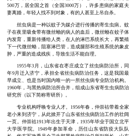
500万，居全国之首（全国3000万），许多患病的家庭夫
妻离婚，年轻人找不到对象，有的人甚至上吊自杀。
丝虫病是一种以蚊子为媒介进行传播的寄生虫病。蚊
子在夜里吸食带有微丝蚴的病人的血后，微丝蚴在蚊子体
内发育，重新传播给人类，在人的淋巴系统长大，再繁殖
下一代微丝蚴，阻塞淋巴管，造成腿部和生殖系统的象皮
肿，严重的造成残疾，导致生活不能自理。
1955年3月，山东省在枣庄成立了丝虫病防治所，同
年9月迁入济宁，承担全省丝虫病防治任务，这是我国最
早成立、也是当时国内唯一的一所丝虫病专业防治机构。
1960年，与黑热病防治所合并，组成山东省寄生虫病防治
研究所（以下简称寄研所）。
专业机构呼唤专业人才。1956年春，仲崇祜带着全家
老小来到济宁，从此掀开了山东省丝虫病防治工作的壮阔
一页。仲崇祜1913年出生于天津，1935年毕业于国立北平
大学医学院。1949年参加革命，历任山东省防疫大队队