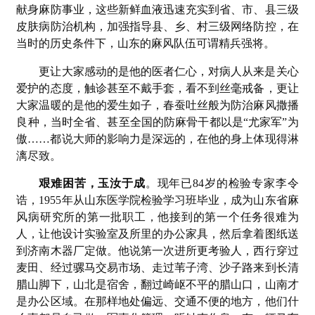
献身麻防事业，这些新鲜血液迅速充实到省、市、县三级
皮肤病防治机构，加强指导县、乡、村三级网络防控，在
当时的历史条件下，山东的麻风队伍可谓精兵强将。
更让大家感动的是他的医者仁心，对病人从来是关心
爱护的态度，触诊甚至不戴手套，看不到丝毫戒备，更让
大家温暖的是他的爱生如子，春蚕吐丝般为防治麻风撒播
良种，当时全省、甚至全国的防麻骨干都以是“尤家军”为
傲……都说大师的影响力是深远的，在他的身上体现得淋
漓尽致。
艰难困苦，玉汝于成
。现年已84岁的检验专家李令
诰，1955年从山东医学院检验学习班毕业，成为山东省麻
风病研究所的第一批职工，他接到的第一个任务很难为
人，让他设计实验室及所里的办公家具，然后拿着图纸送
到济南木器厂定做。他说第一次进所更考验人，西行穿过
麦田、经过骡马交易市场、走过苇子湾、沙子路来到长清
腊山脚下，山北是宿舍，翻过崎岖不平的腊山口，山南才
是办公区域。在那样地处偏远、交通不便的地方，他们什