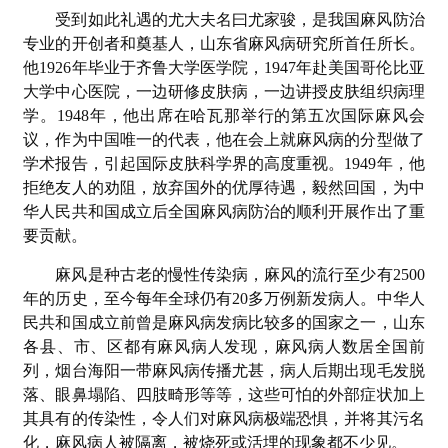
受到如此礼遇的尤大夫名曰尤家骏，是我国麻风防治
专业的开创者和奠基人，山东省麻风病研究所首任所长。
他1926年毕业于齐鲁大学医学院，1947年赴美国哥伦比亚
大学中心医院，一边研修皮肤病，一边讲授皮肤组织病理
学。1948年，他出席在哈瓦那举行的第五次国际麻风会
议，作为中国唯一的代表，他在会上就麻风病的分型做了
学术报告，引起国际皮肤科学界的高度重视。1949年，他
拒绝友人的劝阻，放弃国外的优厚待遇，毅然回国，为中
华人民共和国成立后全国麻风病防治的顺利开展作出了重
要贡献。
麻风是种古老的慢性传染病，麻风的流行至少有2500
年的历史，至今每年全球仍有20多万例新发病人。中华人
民共和国成立前曾是麻风病发病比较多的国家之一，山东
各县、市、区都有麻风病人发现，麻风病人数居全国前
列，烟台海阳一带麻风病传播尤甚，病人后期出现毛发脱
落、眼鼻塌陷、四肢畸形等等，这些可怕的外部症状加上
其具有的传染性，令人们对麻风病极端恐惧，并将其污名
化，麻风病人被隔离，被烧死或活埋的现象都不少见。