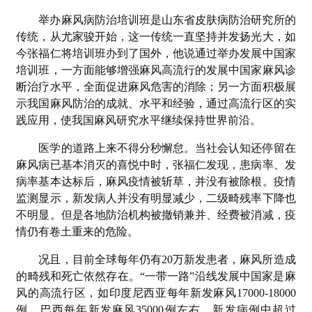
举办麻风病防治培训班是山东省皮肤病防治研究所的
传统，从尤家骏开始，这一传统一直坚持并发扬光大，如
今张福仁将培训班办到了国外，他说通过举办发展中国家
培训班，一方面能够增强麻风高流行的发展中国家麻风诊
断治疗水平，全面促进麻风危害的消除；另一方面积极展
示我国麻风防治的成就、水平和经验，通过高流行区的实
践应用，使我国麻风研究水平继续保持世界前沿。
医学的道路上来不得分秒懈怠。当社会认知还停留在
麻风病已基本消灭的喜悦中时，张福仁发现，患病率、发
病率基本达标后，麻风疫情被斩草，并没有被除根。疫情
监测显示，新发病人并没有明显减少，二级畸残率下降也
不明显。但是各地防治机构被撤销兼并、经费被消减，疫
情仍有卷土重来的危险。
况且，目前全球每年仍有20万新发患者，麻风所造成
的畸残和死亡依然存在。“一带一路”沿线发展中国家是麻
风的高流行区，如印度尼西亚每年新发麻风17000-18000
例，巴西每年新发麻风35000例左右。新发病例中超过