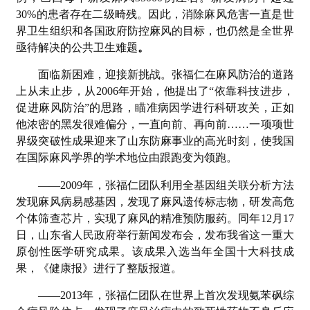
30%的患者存在二级畸残。因此，消除麻风危害一直是世
界卫生组织和各国政府防控麻风的目标，也仍然是全世界
亟待解决的公共卫生难题
。
面临新困难，迎接新挑战。张福仁在麻风防治的道路
上从未止步，从2006年开始，他提出了“依靠科技进步，
促进麻风防治”的思路，瞄准病因学进行科研攻关，正如
他浓密的黑发很难偏分，一直向前、再向前……一项项世
界级突破性成果迎来了山东防麻事业的高光时刻，使我国
在国际麻风学界的学术地位由跟跑变为领跑。
——2009年，张福仁团队利用全基因组关联分析方法
发现麻风病易感基因，发现了麻风遗传标志物，研发高危
个体筛查芯片，实现了麻风的精准预防服药。同年12月17
日，山东省人民政府举行新闻发布会，发布我省这一重大
原创性医学研究成果。该成果入选当年全国十大科技成
果，《健康报》进行了整版报道。
——2013年，张福仁团队在世界上首次发现氨苯砜综