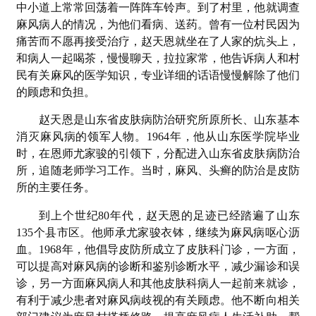
中小道上常常回荡着一阵阵车铃声。到了村里，他就调查
麻风病人的情况，为他们看病、送药。曾有一位村民因为
痛苦而不愿再接受治疗，赵天恩就坐在了人家的炕头上，
和病人一起喝茶，慢慢聊天，拉拉家常，他告诉病人和村
民有关麻风的医学知识，专业详细的话语慢慢解除了他们
的顾虑和负担。
赵天恩是山东省皮肤病防治研究所原所长、山东基本
消灭麻风病的领军人物。1964年，他从山东医学院毕业
时，在恩师尤家骏的引领下，分配进入山东省皮肤病防治
所，追随老师学习工作。当时，麻风、头癣的防治是皮防
所的主要任务。
到上个世纪80年代，赵天恩的足迹已经踏遍了山东
135个县市区。他师承尤家骏衣钵，继续为麻风病呕心沥
血。1968年，他倡导皮防所成立了皮肤科门诊，一方面，
可以提高对麻风病的诊断和鉴别诊断水平，减少漏诊和误
诊，另一方面麻风病人和其他皮肤科病人一起前来就诊，
有利于减少患者对麻风病歧视的有关顾虑。他不断向相关