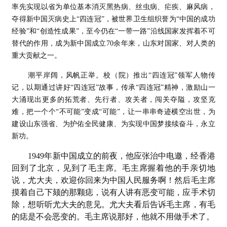
率先实现以省为单位基本消灭黑热病、丝虫病、疟疾、麻风病，
夺得新中国灭病史上“四连冠”，被世界卫生组织誉为“中国的成功
经验”和“创造性成果”，至今仍在“一带一路”沿线国家发挥着不可
替代的作用，成为新中国成立70余年来，山东对国家、对人类的
重大贡献之一。
潮平岸阔，风帆正举。校（院）推出“四连冠”领军人物传
记，以期通过讲好“四连冠”故事，传承“四连冠”精神，激励山一
大涌现出更多的拓荒者、先行者、攻关者，闯关夺隘，攻坚克
难，把一个个“不可能”变成“可能”，让一串串奇迹横空出世，为
建设山东强省、为护佑全民健康、为实现中国梦接续奋斗，永立
新功。
1949年新中国成立的前夜，他应张治中电邀，经香港
回到了北京，见到了毛主席。毛主席握着他的手亲切地
说，尤大夫，欢迎你回来为中国人民服务啊！然后毛主席
摸着自己下颏的那颗痣，说有人讲有恶变可能，应手术切
除，想听听尤大夫的意见。尤大夫看后告诉毛主席，有毛
的痣是不会恶变的。毛主席说那好，他就不用做手术了。