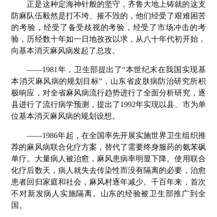
正是这种定海神针般的坚守，齐鲁大地上铸就的这支
防麻队伍毅然是打不垮、摧不毁的，他们经受了艰难困苦
的考验，经受了备受歧视的考验，经受了市场冲击的考
验，历经数十年如一日地孜孜以求，从八十年代初开始，
向基本消灭麻风病发起了总攻。
——1981年，卫生部提出了“本世纪末在我国实现基
本消灭麻风病的规划目标”，山东省皮肤病防治研究所积
极响应，对全省麻风病流行趋势进行了全面分析研究，逐
县进行了流行病学预测，提出了1992年实现以县、市为单
位基本消灭麻风病的规划设想。
——1986年起，在全国率先开展实施世界卫生组织推
荐的麻风病联合化疗方案，替代了需要终身服药的氨苯砜
单疗。大量病人被治愈，麻风患病率明显下降。使用联合
化疗后数天，病人就失去传染性而没有隔离的必要，治愈
患者回归家庭和社会，麻风村逐年减少。千百年来，首次
不对新发病人实施隔离。山东的经验被卫生部推广到全
国。