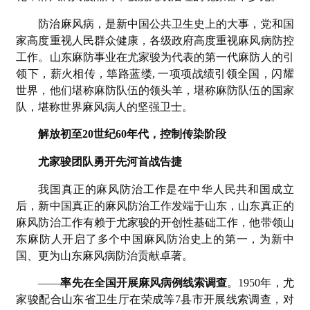
防治麻风病，是新中国公共卫生史上的大事，党和国
家高度重视人民群众健康，各级政府高度重视麻风病防控
工作。山东麻防事业在尤家骏为代表的第一代麻防人的引
领下，薪火相传，筚路蓝缕, 一项项战绩引领全国，闪耀
世界，他们堪称麻防队伍的领头羊，堪称麻防队伍的国家
队，堪称世界麻风病人的坚强卫士。
解放初至20世纪60年代，控制传染阶段
尤家骏团队勇开先河首战告捷
我国真正的麻风防治工作是在中华人民共和国成立
后，新中国真正的麻风防治工作发端于山东，山东真正的
麻风防治工作有赖于尤家骏的开创性基础工作，他带领山
东麻防人开启了多个中国麻风防治史上的第一，为新中
国、更为山东麻风病防治贡献卓著。
——
率先在全国开展麻风病例线索调查
。1950年，尤
家骏配合山东省卫生厅在荣成等7县市开展线索调查，对