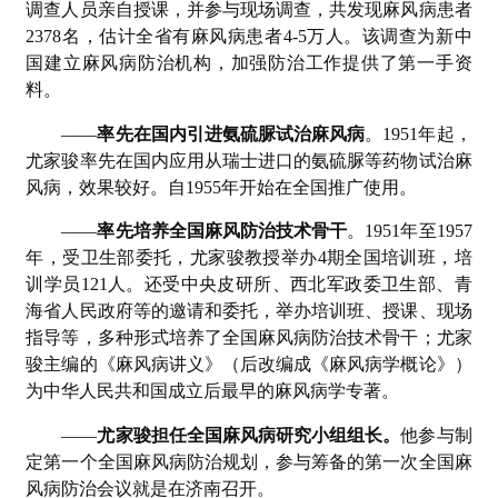
调查人员亲自授课，并参与现场调查，共发现麻风病患者
2378名，估计全省有麻风病患者4-5万人。该调查为新中
国建立麻风病防治机构，加强防治工作提供了第一手资
料。
——
率先在国内引进氨硫脲试治麻风病
。1951年起，
尤家骏率先在国内应用从瑞士进口的氨硫脲等药物试治麻
风病，效果较好。自1955年开始在全国推广使用。
——
率先培养全国麻风防治技术骨干
。1951年至1957
年，受卫生部委托，尤家骏教授举办4期全国培训班，培
训学员121人。还受中央皮研所、西北军政委卫生部、青
海省人民政府等的邀请和委托，举办培训班、授课、现场
指导等，多种形式培养了全国麻风病防治技术骨干；尤家
骏主编的《麻风病讲义》（后改编成《麻风病学概论》）
为中华人民共和国成立后最早的麻风病学专著。
——
尤家骏担任全国麻风病研究小组组长。
他参与制
定第一个全国麻风病防治规划，参与筹备的第一次全国麻
风病防治会议就是在济南召开。