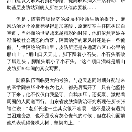
部门建议为麻风村搭桥修路、提高麻风病人生活补助、帮
助基层皮防站到病人所在大队催款要粮……
但是，随着市场经济的发展和物质生活的提升， 麻
风防治这个冷板凳显得愈加寒酸，原麻研室主任陈树民自
嘲道，当外面的世界越来越精彩的时候，他们依然奔波在
渐渐被社会遗忘的角落，隔离治疗的麻风村还是在一些偏
僻、与世隔绝的深山里，皮防所还是在远离市区15公里的
腊山上，“腊山口天天走，脚下踩着小石头。小石头磨破
了脚趾头，脚趾头磨小了小石头。”这个顺口溜就是腊山
皮防所30年间的真实写照。
防麻队伍面临更大的考验。与赵天恩同时期分配过来
的医学院校毕业生有六七人，都先后离开了，只有他坚持
了下来，他不仅仅自我坚守、自我加压，还凝聚、激励着
周围的人同道而行。山东省皮肤病防治研究所现任所长张
福仁说：“老所长这一生其实很不容易，他不是没有遇到
过困难变故，也不是没有灰心丧气的时候，但在我们面前
他总表现得像棵大树，坚韧向上。”