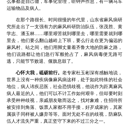
么事都是自己做，军事化管理，听钟声作息，有一辆马车
运输物品及病人。
在那个路很长、时间很慢的年代里，山东省麻风病研
究所走出了一支强有力的麻风科研防治队伍，张茂胜、黄
学志、潘玉林……哪里艰苦就到哪里去，哪里需要就到哪
里去，他们要么翻山越岭上下班，要么行走在更为偏远的
麻风村、站之间，他们用脚丈量着齐鲁大地的防麻之路，
他们说路都让他们急行军般抢占了，麻风病毒便无路可
逃，只能节节败退、偃旗息鼓了。
心怀大我，砥砺前行。
老专家杜玉彬深有感触地说，
世界上没有一种疾病像麻风病这样，处于如此特殊的社会
地位，病人讳疾忌医，社会恐惧歧视，他说作为距离麻风
病人最近的人，他们可以不计工作如何艰辛，但却要时刻
承受种种歧视，亲戚朋友敬而远之，找对象难，住招待所
被安排到角落、饭票人家都不用手接，好歹成家的，其家
属孩子同样被人嫌弃等等。面对无处不在的歧视，防麻队
伍人才流失严重，真正坚守下来的不过三分之一。