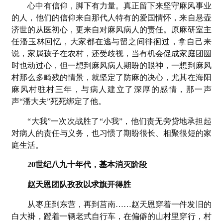
心中有信仰，脚下有力量。真正留下来坚守麻风事业
的人，他们的信仰来自那代人特有的爱国情怀，来自悬壶
济世的从医初心，更来自对麻风病人的责任。原麻研室主
任潘玉林回忆，大家都在逃与留之间徘徊过，拿自己来
说，家属孩子在农村，还受歧视，当有机会促成家庭团圆
时也动过心，但一想到麻风病人期盼的眼神，一想到麻风
村那么多畸残的情景，就坚定了防麻的决心，尤其在海阳
麻风村驻村三年，与病人建立了深厚的感情，那一声
声“潘大夫”死死绑定了他。
“大我”一次次战胜了“小我”，他们责无旁贷地承担起
对病人的责任与义务，也习惯了期盼很长、相聚很短的家
庭生活。
20世纪八九十年代，基本消灭阶段
赵天恩团队孜孜以求旗开得胜
从枣庄到东营，再到莒南……赵天恩穿着一件发旧的
白大褂，蹬着一辆老式自行车，在偏僻的山村里穿行，村