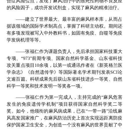
合症风险位点，发现了麻风治疗中的致死性药物不良反应
的风险因子，成功开发试剂盒，实现了麻风的精准治疗。
——建立了世界最大、最丰富的麻风样本库，从而占
据该领域的国际学术制高点，掌握了科研主动权。期间还
有多项发现被写入中外教科书，如固有免疫、自噬等免疫
学发病机理等等。
——张福仁作为课题负责人，先后承担国家科技重大
专项、“973”前期专项、国家自然科学基金、山东省科技
攻关重点项目10余项，以第一或通讯作者在《新英格兰医
学杂志》《自然遗传学》等国际著名学术期刊发表SCI论
文逾百篇。科研成果先后获山东省科技进步一等奖、自然
科学一等奖和技术发明一等奖各一项。
——张福仁作为第一完成人，主持完成的“麻风危害
发生的免疫遗传学机制”项目获得国家自然科学奖二等
奖。如今，他领衔的麻风病成果，已在“一带一路”沿线麻
风高发国家推广，在麻风防治历史上首次实现远距离防疫
保护国家卫生安全，为创造一个没有麻风的世界贡献了中