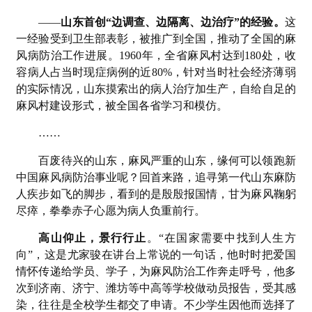
——
山东首创“边调查、边隔离、边治疗”的经验。
这
一经验受到卫生部表彰，被推广到全国，推动了全国的麻
风病防治工作进展。1960年，全省麻风村达到180处，收
容病人占当时现症病例的近80%，针对当时社会经济薄弱
的实际情况，山东摸索出的病人治疗加生产，自给自足的
麻风村建设形式，被全国各省学习和模仿。
……
百废待兴的山东，麻风严重的山东，缘何可以领跑新
中国麻风病防治事业呢？回首来路，追寻第一代山东麻防
人疾步如飞的脚步，看到的是殷殷报国情，甘为麻风鞠躬
尽瘁，拳拳赤子心愿为病人负重前行。
高山仰止，景行行止
。“在国家需要中找到人生方
向”，这是尤家骏在讲台上常说的一句话，他时时把爱国
情怀传递给学员、学子，为麻风防治工作奔走呼号，他多
次到济南、济宁、潍坊等中高等学校做动员报告，受其感
染，往往是全校学生都交了申请。不少学生因他而选择了