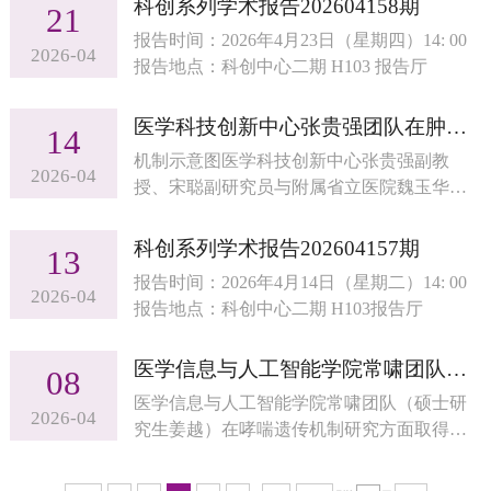
科创系列学术报告202604158期
21
温记忆诱导代谢功能障碍研究方面取得进
报告时间：2026年4月23日（星期四）14: 00
展。相关成果以“高温应激通过皮肤-下丘脑轴
2026-04
报告地点：科创中心二期 H103 报告厅
诱发代谢紊乱（A skin-hypothalamus axis
couples heat stress and metabolic
医学科技创新中心张贵强团队在肿瘤免疫治疗方面取得进展
dysfunction）”为题，于2026年4月21日在线发
14
表于《细胞》（Cell）杂志，论文链接：
机制示意图医学科技创新中心张贵强副教
2026-04
https://doi.org...
授、宋聪副研究员与附属省立医院魏玉华副
主任医师联合团队（医学科技创新中心李松
炎博士为文章第一作者）在肿瘤免疫治疗方
科创系列学术报告202604157期
13
面取得进展。相关成果以“无载体纳米重塑剂
报告时间：2026年4月14日（星期二）14: 00
破除肿瘤相关成纤维细胞物理屏障和免疫抑
2026-04
报告地点：科创中心二期 H103报告厅
制双重壁垒协同增强免疫治疗（Carrier-free
nanoreshapers disrupt cancer-associated fibroblast
医学信息与人工智能学院常啸团队在哮喘遗传学领域取得进展
barriers and alleviate immunosuppression for
08
synergistically potentiated immu...
医学信息与人工智能学院常啸团队（硕士研
2026-04
究生姜越）在哮喘遗传机制研究方面取得进
展。