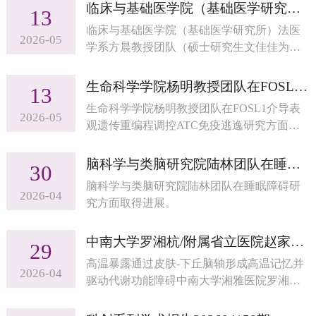
临床与基础医学院（基础医学研究所）方晨团队在法医学年龄推断方面取得进展
13
临床与基础医学院（基础医学研究所）法医
2026-05
学系方晨教授团队（硕士研究生文佳佳为文
章第一作者）和山西医科大学严江伟教授团
队在法医学年龄推断研究方面取得进展
生命科学学院杨明教授团队在FOSL1介导表观遗传重编程调控ATC免疫逃逸研究方面取得进展
13
生命科学学院杨明教授团队在FOSL1介导表
2026-05
观遗传重编程调控ATC免疫逃逸研究方面取
得进展。
脑科学与类脑研究院陆林团队在睡眠障碍研究方面取得进展
30
脑科学与类脑研究院陆林团队在睡眠障碍研
2026-04
究方面取得进展。
中南大学罗湘杭/附属省立医院赵家军团队在代谢性疾病研究方面取得进展
29
高温暴露通过皮肤-下丘脑轴形成高温记忆并
2026-04
驱动代谢功能障碍中南大学湘雅医院罗湘杭
教授团队联合山东第一医科大学附属省立医
院赵家军教授团队在皮肤-下丘脑轴介导的高